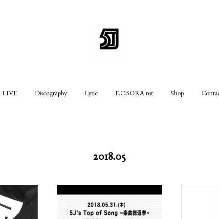
LIVE
Discography
Lyric
F.C.SORA nst
Shop
Conta
2018
.
05