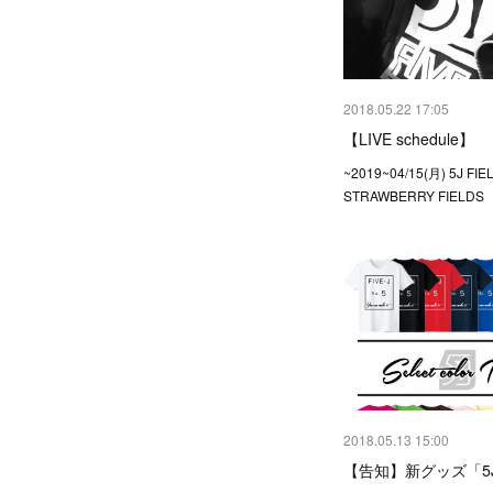
2018.05.22 17:05
【LIVE schedule】
~2019~04/15(月) 5J FI
STRAWBERRY FIELDS
2018.05.13 15:00
【告知】新グッズ「5J s