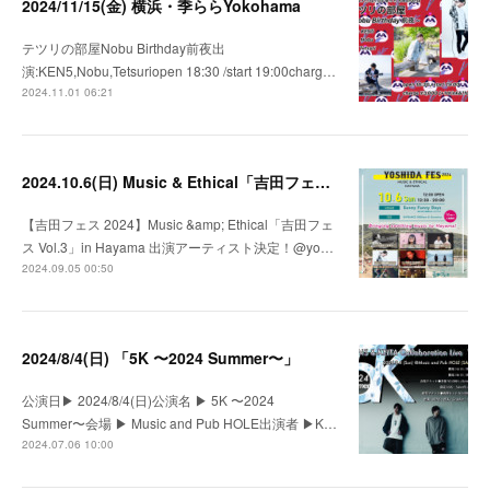
2024/11/15(金) 横浜・季ららYokohama
テツリの部屋Nobu Birthday前夜出
演:KEN5,Nobu,Tetsuriopen 18:30 /start 19:00charg…
2024.11.01 06:21
2024.10.6(日) Music & Ethical「吉田フェス Vol.3」in Hayama
【吉田フェス 2024】Music &amp; Ethical「吉田フェ
ス Vol.3」in Hayama 出演アーティスト決定！@yo…
2024.09.05 00:50
2024/8/4(日) 「5K 〜2024 Summer〜」
公演日▶︎ 2024/8/4(日)公演名 ▶︎ 5K 〜2024
Summer〜会場 ▶︎ Music and Pub HOLE出演者 ▶︎K…
2024.07.06 10:00