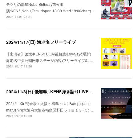
テツリの部屋Nobu Birthday前夜出
演:KEN5,Nobu,Tetsuriopen 18:30 /start 19:00charg…
2024.11.01 06:21
2024/11/17(日) 海老名フリーライブ
【出演者】啓太/KEN5/FUGA/後藤凌/Loy/Sayo場所)
海老名中央公園円形ステージ内容)フリーライブ&a…
2024.10.17 11:56
2024/11/3(日) 優響唄 -KEN5弾き語りLIVE in 大阪-
2024/11/3(日)会場：大阪・福島・cafe&amp;space
marushin(大阪府大阪市福島区野田５丁目１３−５)…
2024.09.19 10:00