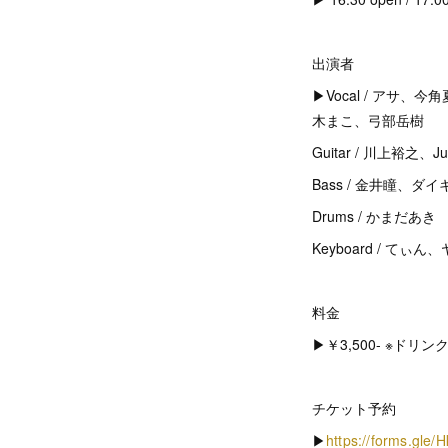
出演者
▶︎Vocal / アサ
木まこ、弓部岳樹
Guitar / 川上裕之、Ju
Bass / 金井瞳、ダイキ(
Drums / かまだあき
Keyboard / てぃん、ヤ
料金
▶︎￥3,500- ※ドリン
チケット予約
▶︎
https://forms.gl