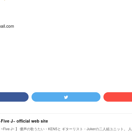
ail.com
~Five J~ official web site
J ~Five J~ 】 優声の歌うたい・KEN5と ギターリスト・Jukerの二人組ユニット