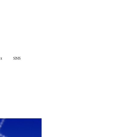
ct
SNS