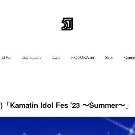
LIVE
Discography
Lyric
F.C.SORA nst
Shop
Conta
土)「Kamatin Idol Fes '23 〜Summer〜」