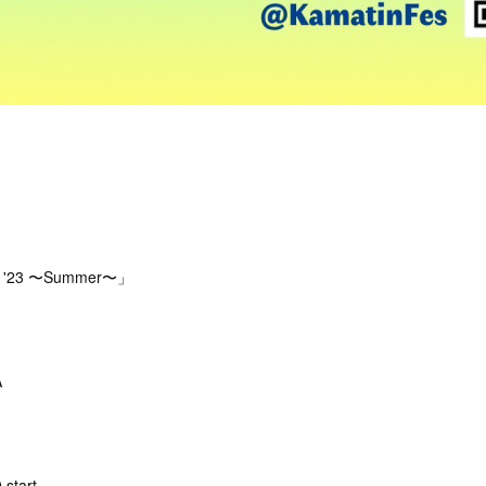
es '23 〜Summer〜」
A
 start