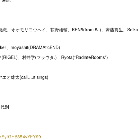
、今角夏織、オオモリヨウヘイ、荻野雄輔、KEN5(from 5J)、齊藤真生、Sei
ker、moyashit(DRAMAticEND)
RIGEL)、村井学(フラウタ.)、Ryota(*RadiateRooms*)
エオ雄太(call….it sings)
ク代別
e/HkSyfGHB354vYFY99