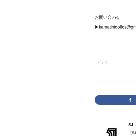
お問い合わせ
▶︎kamatinidolfes@gm
LIVE
(
87
)
5J 
【5