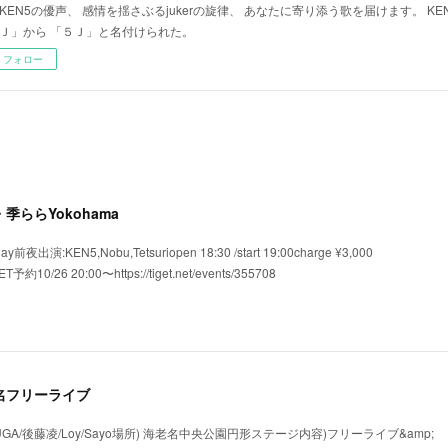
KEN5の優声、 感情を揺さぶるjukerの旋律、 あなたに寄り添う歌を届けます。 KEN5
Ｊ」から 「５Ｊ」と名付けられた。
フォロー
横浜・季ららYokohama
夜出演:KEN5,Nobu,Tetsuriopen 18:30 /start 19:00charge ¥3,000
ET予約10/26 20:00〜https://tiget.net/events/355708
 海老名フリーライブ
UGA/後藤凌/Loy/Sayo場所) 海老名中央公園円形ステージ内容)フリーライブ&amp;