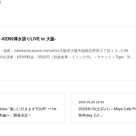
頃
唄 -KEN5弾き語りLIVE in 大阪-
大阪・福島・cafe&amp;space marushin(大阪府大阪市福島区野田５丁目１３−５)時
11:00出演者：KEN5料金：3500円（別途食事・ドリンク代）＜チケット＞Tiget「9/…
2023.05.29 23:50
obu “逢いに行きますTOUR” 〜1st
2023/6/10(土)CJ Li × Miiya Cafe 
y 西日本編〜」開催決定！
Birthday, CJ! 』