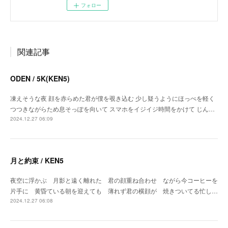
フォロー
関連記事
ODEN / 5K(KEN5)
凍えそうな夜 顔を赤らめた君が僕を覗き込む 少し疑うようにほっぺを軽く
つつきながらため息そっぽを向いて スマホをイジイジ時間をかけて じん…
2024.12.27 06:09
月と約束 / KEN5
夜空に浮かぶ 月影と遠く離れた 君の顔重ね合わせ ながら今コーヒーを
片手に 黄昏ている朝を迎えても 薄れず君の横顔が 焼きついてる忙し…
2024.12.27 06:08