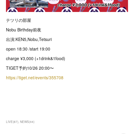
テツリの部屋
Nobu Birthday前夜
出演:KEN5,Nobu,Tetsuri
open 18:30 /start 19:00
charge ¥3,000 (+1drink&1food)
TIGET予約10/26 20:00〜
https://tiget.net/events/355708
LIVE
(
87
)
NEWS
(
44
)