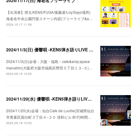
2024/11/17(日) 海老名フリーライブ
【出演者】啓太/KEN5/FUGA/後藤凌/Loy/Sayo場所)
海老名中央公園円形ステージ内容)フリーライブ&a…
2024.10.17 11:56
2024/11/3(日) 優響唄 -KEN5弾き語りLIVE in 大阪-
2024/11/3(日)会場：大阪・福島・cafe&amp;space
marushin(大阪府大阪市福島区野田５丁目１３−５)…
2024.09.19 10:00
2024/11/20(水) 優響唄 -KEN5弾き語りLIVE in 仙台-
2024/11/20(水)会場：仙台Cafe de Lucille(宮城県仙台
市青葉区国分町３丁目４−２０ 清和ビル B1F)時間…
2024.09.19 10:00