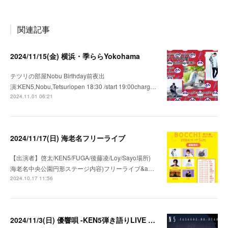
関連記事
2024/11/15(金) 横浜・季ららYokohama
テツリの部屋Nobu Birthday前夜出
演:KEN5,Nobu,Tetsuriopen 18:30 /start 19:00charg…
2024.11.01 06:21
2024/11/17(日) 海老名フリーライブ
【出演者】啓太/KEN5/FUGA/後藤凌/Loy/Sayo場所)
海老名中央公園円形ステージ内容)フリーライブ&a…
2024.10.17 11:56
2024/11/3(日) 優響唄 -KEN5弾き語りLIVE in 大阪-