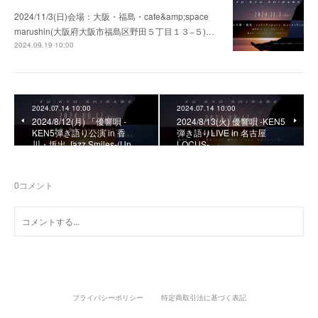
2024/11/3(日)会場：大阪・福島・cafe&amp;space
marushin(大阪府大阪市福島区野田５丁目１３−５)…
2024.09.19 10:00
2024.07.14 10:00
2024.07.14 10:00
2024/8/12(月) 「優響唄 -
2024/8/13(火) 優響唄 -KEN5
KEN5弾き語り公演 in 香
弾き語りLIVE in 名古屋
川・坂出 Jazz Smiles-(Un…
LOCUS-
0
コメント
プライバシーポリシー
特定商取引法に基づく表記