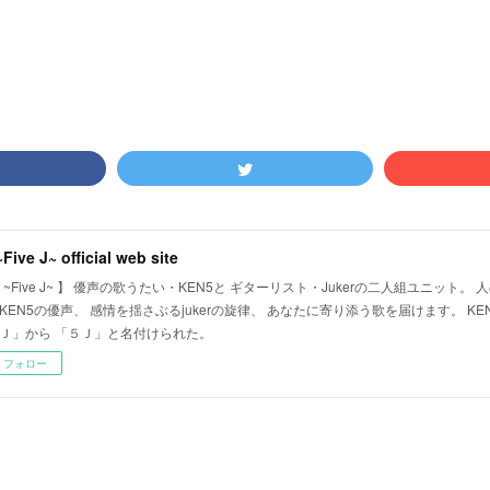
~Five J~ official web site
J ~Five J~ 】 優声の歌うたい・KEN5と ギターリスト・Jukerの二人組ユニット
KEN5の優声、 感情を揺さぶるjukerの旋律、 あなたに寄り添う歌を届けます。 KEN5
Ｊ」から 「５Ｊ」と名付けられた。
フォロー