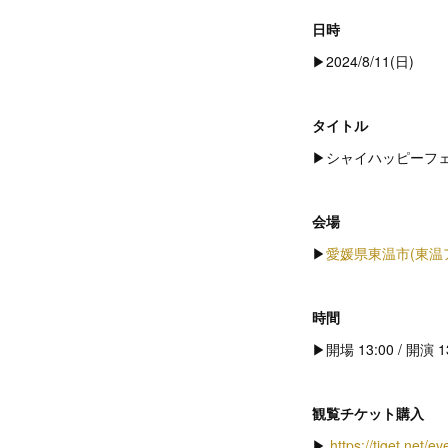
日時
▶︎2024/8/11(日)
タイトル
▶︎シャイハッピーフェス
会場
▶︎
愛媛県東温市(東温
時間
▶︎開場 13:00 / 開演 1
観覧チケット購入
▶︎
https://tiget.net/e