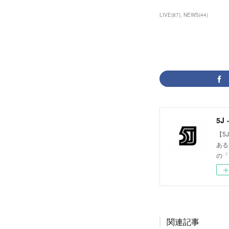
LIVE
(
87
)
NEWS
(
44
)
5J 
【5
ある
の「
関連記事