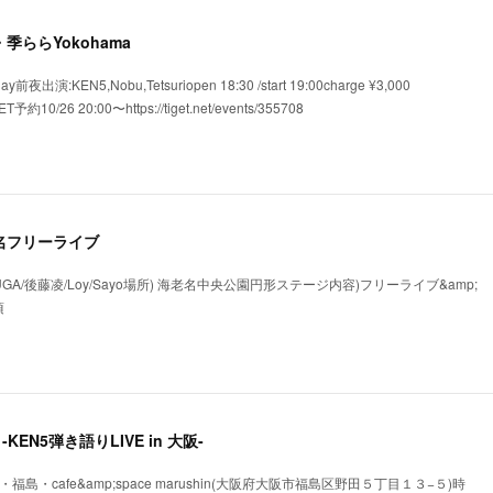
横浜・季ららYokohama
夜出演:KEN5,Nobu,Tetsuriopen 18:30 /start 19:00charge ¥3,000
ET予約10/26 20:00〜https://tiget.net/events/355708
 海老名フリーライブ
UGA/後藤凌/Loy/Sayo場所) 海老名中央公園円形ステージ内容)フリーライブ&amp;
頃
唄 -KEN5弾き語りLIVE in 大阪-
大阪・福島・cafe&amp;space marushin(大阪府大阪市福島区野田５丁目１３−５)時