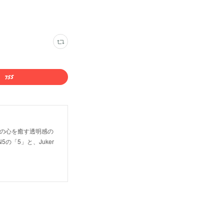
。 人の心を癒す透明感の
の「5」と、Juker