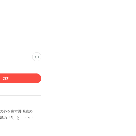
。 人の心を癒す透明感の
の「5」と、Juker