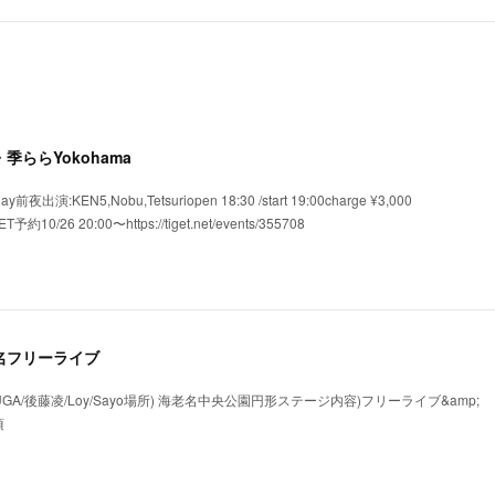
横浜・季ららYokohama
夜出演:KEN5,Nobu,Tetsuriopen 18:30 /start 19:00charge ¥3,000
ET予約10/26 20:00〜https://tiget.net/events/355708
 海老名フリーライブ
UGA/後藤凌/Loy/Sayo場所) 海老名中央公園円形ステージ内容)フリーライブ&amp;
頃