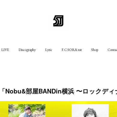
LIVE
Discography
Lyric
F.C.SORA nst
Shop
Conta
3(日)「Nobu&部屋BANDin横浜 〜ロック