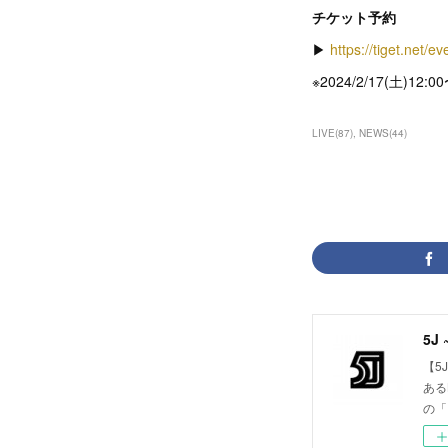
チケット予約
▶︎
https://tiget.net/e
※2024/2/17(土)12
LIVE
(
87
)
NEWS
(
44
)
5J 
【5
ある
の「