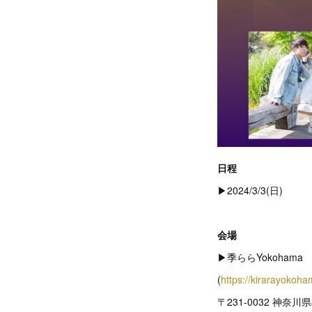
日程
▶︎2024/3/3(日)
会場
▶︎季ららYokohama
(
https://kirarayokoh
〒231-0032 神奈