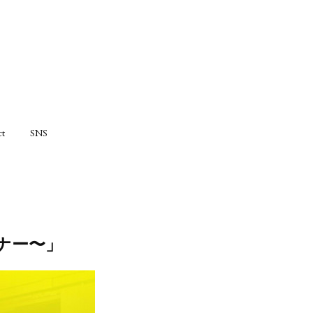
ct
SNS
ディナー〜」