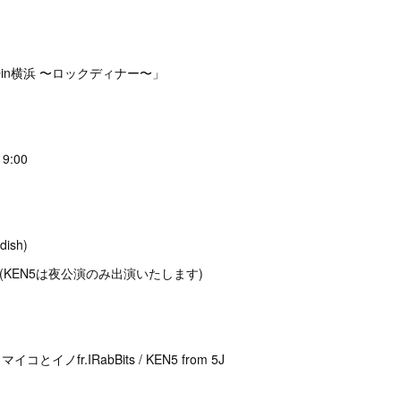
NDin横浜 〜ロックディナー〜」
19:00
dish)
0- (KEN5は夜公演のみ出演いたします)
 マイコとイノfr.IRabBits / KEN5 from 5J