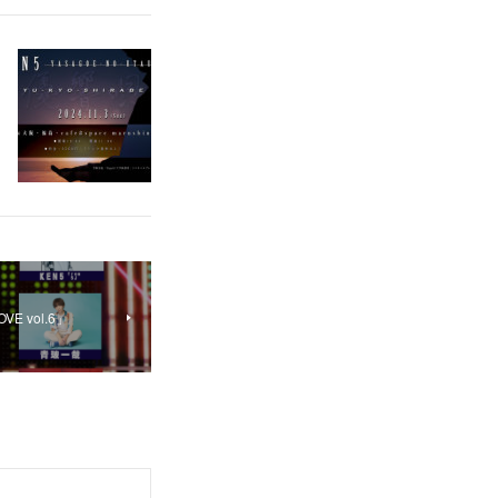
OVE vol.6」