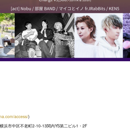
ama.com/access/
)
川県横浜市中区不老町2-10-13関内YS第二ビル1・2F