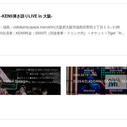
唄 -KEN5弾き語りLIVE in 大阪-
大阪・福島・cafe&amp;space marushin(大阪府大阪市福島区野田５丁目１３−５)時
11:00出演者：KEN5料金：3500円（別途食事・ドリンク代）＜チケット＞Tiget「9/…
2024.02.13 12:00
5K 〜2024 Spring〜」
2024/4/2(火) DAN☆DAN pre.「OL