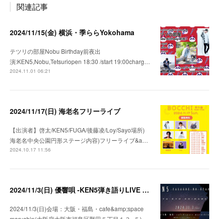
関連記事
2024/11/15(金) 横浜・季ららYokohama
テツリの部屋Nobu Birthday前夜出
演:KEN5,Nobu,Tetsuriopen 18:30 /start 19:00charg…
2024.11.01 06:21
2024/11/17(日) 海老名フリーライブ
【出演者】啓太/KEN5/FUGA/後藤凌/Loy/Sayo場所)
海老名中央公園円形ステージ内容)フリーライブ&a…
2024.10.17 11:56
2024/11/3(日) 優響唄 -KEN5弾き語りLIVE in 大阪-
2024/11/3(日)会場：大阪・福島・cafe&amp;space
marushin(大阪府大阪市福島区野田５丁目１３−５)…