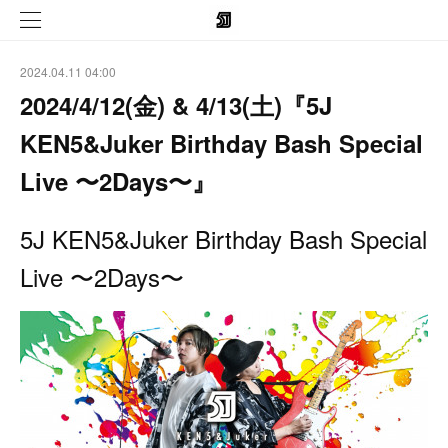
2024.04.11 04:00
2024/4/12(金) & 4/13(土)『5J
KEN5&Juker Birthday Bash Special
Live 〜2Days〜』
5J KEN5&Juker Birthday Bash Special
Live 〜2Days〜