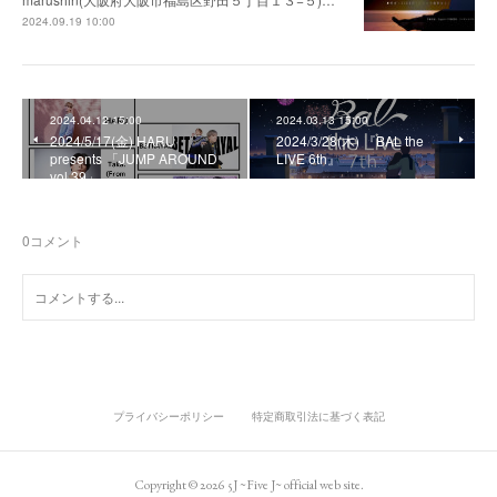
2024.09.19 10:00
2024.04.12 15:00
2024.03.13 15:00
2024/5/17(金) HARU
2024/3/28(木) 『BAL the
presents 「JUMP AROUND
LIVE 6th』
vol.39」
0
コメント
プライバシーポリシー
特定商取引法に基づく表記
Copyright ©
2026
5J ~Five J~ official web site
.