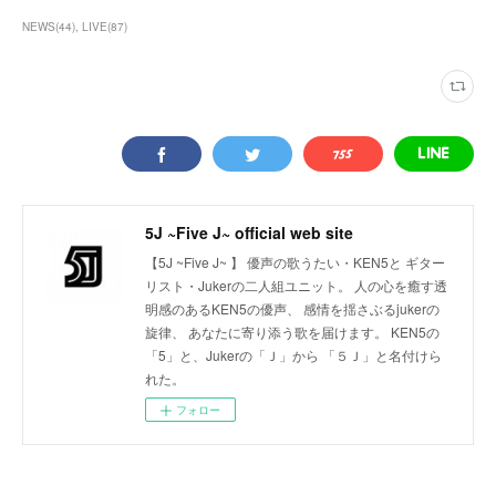
NEWS
(
44
)
LIVE
(
87
)
5J ~Five J~ official web site
【5J ~Five J~ 】 優声の歌うたい・KEN5と ギター
リスト・Jukerの二人組ユニット。 人の心を癒す透
明感のあるKEN5の優声、 感情を揺さぶるjukerの
旋律、 あなたに寄り添う歌を届けます。 KEN5の
「5」と、Jukerの「Ｊ」から 「５Ｊ」と名付けら
れた。
フォロー