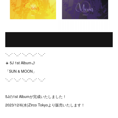
⋱⋰ ⋱⋰ ⋱⋰⋱⋰ ⋱⋰
☀️ 5J 1st Album🌙
「SUN & MOON」
⋱⋰ ⋱⋰ ⋱⋰⋱⋰ ⋱⋰
5Jの1st Albumが完成いたしました！
2023/12/6(水)Zirco Tokyoより販売いたします！