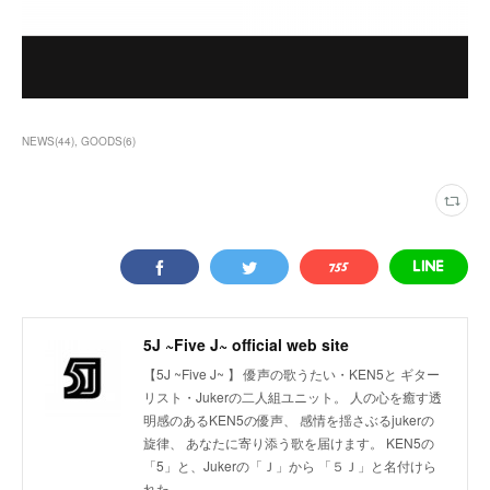
NEWS
(
44
)
GOODS
(
6
)
5J ~Five J~ official web site
【5J ~Five J~ 】 優声の歌うたい・KEN5と ギター
リスト・Jukerの二人組ユニット。 人の心を癒す透
明感のあるKEN5の優声、 感情を揺さぶるjukerの
旋律、 あなたに寄り添う歌を届けます。 KEN5の
「5」と、Jukerの「Ｊ」から 「５Ｊ」と名付けら
れた。