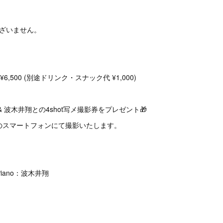
ございません。
日 ¥6,500 (別途ドリンク・スナック代 ¥1,000)
& 波木井翔との4shot写メ撮影券をプレゼント🎁
さまのスマートフォンにて撮影いたします。
)・Piano：波木井翔