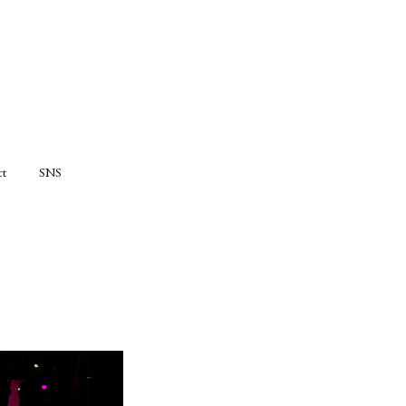
ct
SNS