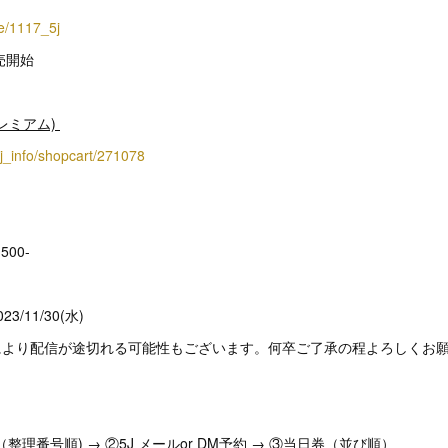
p/e/1117_5j
販売開始
レミアム)
/5j_info/shopcart/271078
500-
3/11/30(水)
況により配信が途切れる可能性もございます。何卒ご了承の程よろしくお
整理番号順) → ②5J メールor DM予約 → ③当日券（並び順）