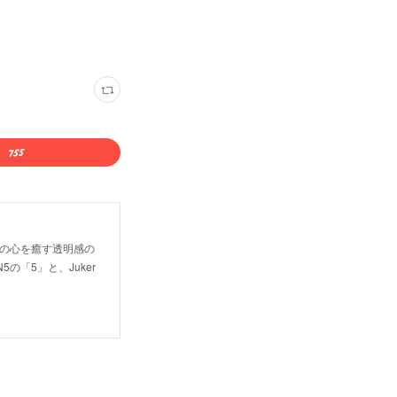
。 人の心を癒す透明感の
の「5」と、Juker