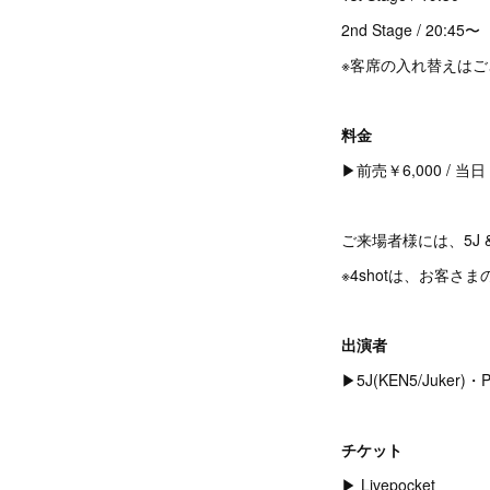
2nd Stage / 20:45〜
※客席の入れ替えは
料金
▶︎前売￥6,000 / 当
ご来場者様には、5J 
※4shotは、お客
出演者
▶︎5J(KEN5/Juker
チケット
▶︎
Livepocket