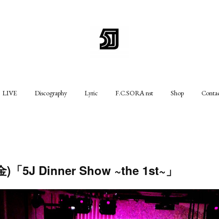
LIVE
Discography
Lyric
F.C.SORA nst
Shop
Conta
(金)「5J Dinner Show ~the 1st~」