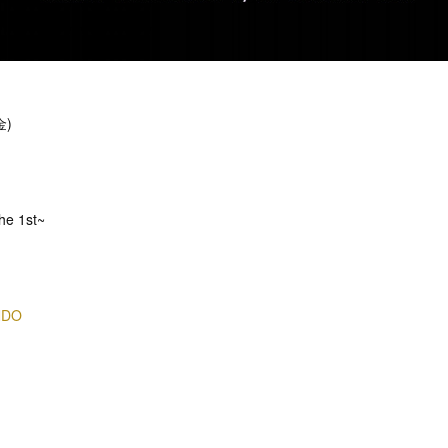
金)
he 1st~
NDO