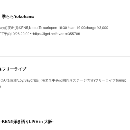
横浜・季ららYokohama
夜出演:KEN5,Nobu,Tetsuriopen 18:30 /start 19:00charge ¥3,000
ET予約10/26 20:00〜https://tiget.net/events/355708
 海老名フリーライブ
UGA/後藤凌/Loy/Sayo場所) 海老名中央公園円形ステージ内容)フリーライブ&amp;
頃
唄 -KEN5弾き語りLIVE in 大阪-