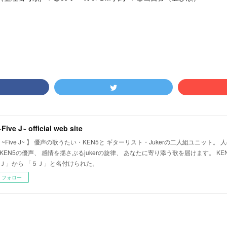
~Five J~ official web site
J ~Five J~ 】 優声の歌うたい・KEN5と ギターリスト・Jukerの二人組ユニット
KEN5の優声、 感情を揺さぶるjukerの旋律、 あなたに寄り添う歌を届けます。 KEN5
Ｊ」から 「５Ｊ」と名付けられた。
フォロー