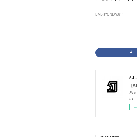
LIVE
(
87
)
NEWS
(
44
)
5J 
【5
ある
の「