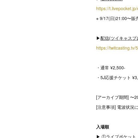
https://t.livepocket.j
※ 9/17(日)21:00〜
▶︎
配信(ツイキャスプ
https://twitcasting.tv
・通常 ¥2,500-
・5J応援チケット ¥3,
[アーカイブ期間] 〜202
[注意事項] 電波状
入場順
▶︎ ①ライブポケット（