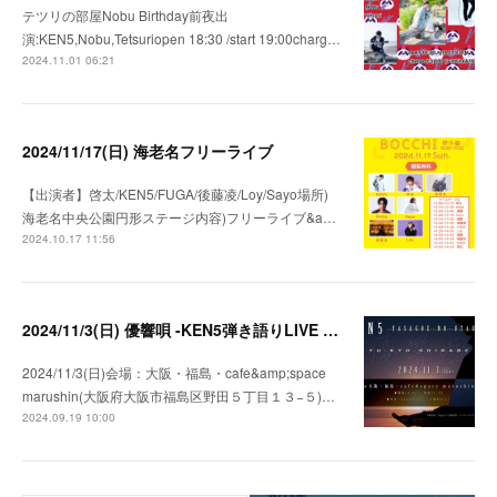
テツリの部屋Nobu Birthday前夜出
演:KEN5,Nobu,Tetsuriopen 18:30 /start 19:00charg…
2024.11.01 06:21
2024/11/17(日) 海老名フリーライブ
【出演者】啓太/KEN5/FUGA/後藤凌/Loy/Sayo場所)
海老名中央公園円形ステージ内容)フリーライブ&a…
2024.10.17 11:56
2024/11/3(日) 優響唄 -KEN5弾き語りLIVE in 大阪-
2024/11/3(日)会場：大阪・福島・cafe&amp;space
marushin(大阪府大阪市福島区野田５丁目１３−５)…
2024.09.19 10:00