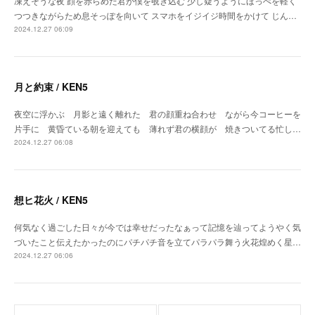
凍えそうな夜 顔を赤らめた君が僕を覗き込む 少し疑うようにほっぺを軽く
つつきながらため息そっぽを向いて スマホをイジイジ時間をかけて じん…
2024.12.27 06:09
月と約束 / KEN5
夜空に浮かぶ 月影と遠く離れた 君の顔重ね合わせ ながら今コーヒーを
片手に 黄昏ている朝を迎えても 薄れず君の横顔が 焼きついてる忙し…
2024.12.27 06:08
想ヒ花火 / KEN5
何気なく過ごした日々が今では幸せだったなぁって記憶を辿ってようやく気
づいたこと伝えたかったのにパチパチ音を立てパラパラ舞う火花煌めく星…
2024.12.27 06:06