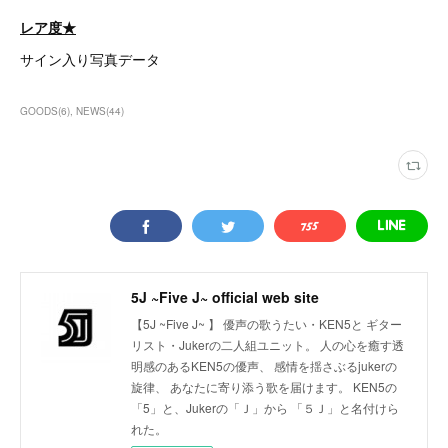
レア度★
サイン入り写真データ
GOODS
(
6
)
NEWS
(
44
)
5J ~Five J~ official web site
【5J ~Five J~ 】 優声の歌うたい・KEN5と ギター
リスト・Jukerの二人組ユニット。 人の心を癒す透
明感のあるKEN5の優声、 感情を揺さぶるjukerの
旋律、 あなたに寄り添う歌を届けます。 KEN5の
「5」と、Jukerの「Ｊ」から 「５Ｊ」と名付けら
れた。