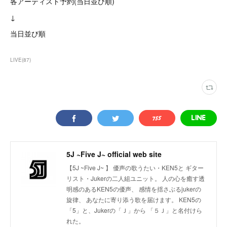
各アーティスト予約(当日並び順)
↓
当日並び順
LIVE
(
87
)
5J ~Five J~ official web site
【5J ~Five J~ 】 優声の歌うたい・KEN5と ギター
リスト・Jukerの二人組ユニット。 人の心を癒す透
明感のあるKEN5の優声、 感情を揺さぶるjukerの
旋律、 あなたに寄り添う歌を届けます。 KEN5の
「5」と、Jukerの「Ｊ」から 「５Ｊ」と名付けら
れた。