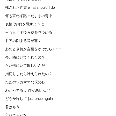
残された約束 what should I do
何も言わず黙ったままの背中
表情(カオ)を隠すように
何も言えず後ろ姿を見つめる
ドアの閉まる音が響く
あのとき何か言葉をかけたら umm
今、隣にいてくれたの？
ただ傍にいて欲しいんだ
指切りしたら叶えられたの？
ただのワガママな僕の心
わかってるよ 僕が悪いんだ
どうか許して just once again
君はもう
忘れてるかな