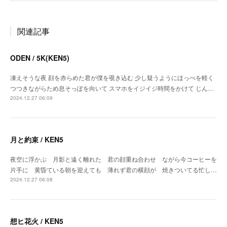
関連記事
ODEN / 5K(KEN5)
凍えそうな夜 顔を赤らめた君が僕を覗き込む 少し疑うようにほっぺを軽く
つつきながらため息そっぽを向いて スマホをイジイジ時間をかけて じん…
2024.12.27 06:09
月と約束 / KEN5
夜空に浮かぶ 月影と遠く離れた 君の顔重ね合わせ ながら今コーヒーを
片手に 黄昏ている朝を迎えても 薄れず君の横顔が 焼きついてる忙し…
2024.12.27 06:08
想ヒ花火 / KEN5