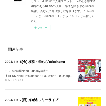
リスト・Jukerの二人組ユニット。 人の心を癒す透
明感のあるKEN5の優声、 感情を揺さぶるjukerの
旋律、 あなたに寄り添う歌を届けます。 KEN5の
「5」と、Jukerの「Ｊ」から 「５Ｊ」と名付けら
れた。
フォロー
関連記事
2024/11/15(金) 横浜・季ららYokohama
テツリの部屋Nobu Birthday前夜出
演:KEN5,Nobu,Tetsuriopen 18:30 /start 19:00charg…
2024.11.01 06:21
2024/11/17(日) 海老名フリーライブ