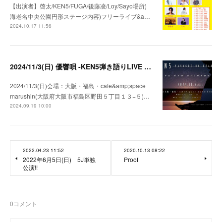
【出演者】啓太/KEN5/FUGA/後藤凌/Loy/Sayo場所)
海老名中央公園円形ステージ内容)フリーライブ&a…
2024.10.17 11:56
2024/11/3(日) 優響唄 -KEN5弾き語りLIVE in 大阪-
2024/11/3(日)会場：大阪・福島・cafe&amp;space
marushin(大阪府大阪市福島区野田５丁目１３−５)…
2024.09.19 10:00
2022.04.23 11:52
2020.10.13 08:22
2022年6月5日(日) 5J単独
Proof
公演!!
0
コメント