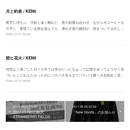
月と約束 / KEN5
夜空に浮かぶ 月影と遠く離れた 君の顔重ね合わせ ながら今コーヒーを
片手に 黄昏ている朝を迎えても 薄れず君の横顔が 焼きついてる忙し…
2024.12.27 06:08
想ヒ花火 / KEN5
何気なく過ごした日々が今では幸せだったなぁって記憶を辿ってようやく気
づいたこと伝えたかったのにパチパチ音を立てパラパラ舞う火花煌めく星…
2024.12.27 06:06
2017.10.21 15:00
2017.09.29 22:09
2017.11.12(日)駒沢
「New Goods」のお知らせ
STRAWBERRY FIELDS