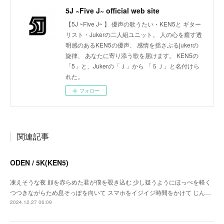
5J ~Five J~ official web site
【5J ~Five J~ 】 優声の歌うたい・KEN5と ギター
リスト・Jukerの二人組ユニット。 人の心を癒す透
明感のあるKEN5の優声、 感情を揺さぶるjukerの
旋律、 あなたに寄り添う歌を届けます。 KEN5の
「5」と、Jukerの「Ｊ」から 「５Ｊ」と名付けら
れた。
フォロー
関連記事
ODEN / 5K(KEN5)
凍えそうな夜 顔を赤らめた君が僕を覗き込む 少し疑うようにほっぺを軽く
つつきながらため息そっぽを向いて スマホをイジイジ時間をかけて じん…
2024.12.27 06:09